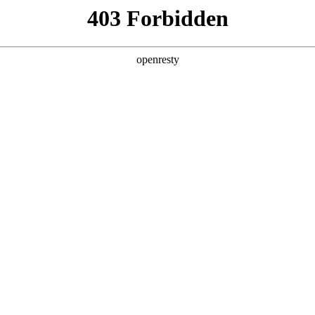
店查询
关于z6com·尊龙