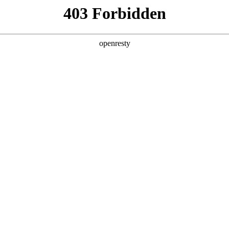
店查询
关于z6com·尊龙